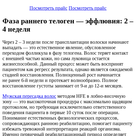
Посмотреть прайс
Посмотреть прайс
Фаза раннего телоген — эффлювия: 2 –
4 неделя
Через 2 – 3 недели после трансплантации волоски начинают
выпадать — это естественное явление, обусловленное
переходом фолликула в фазу телогена. Волос теряет контакт
с внешней частью кожи, но сама луковица остается
жизнеспособной. Данный процесс может быть воспринят
пациентом как регресс результата, однако является ожидаемой
стадией восстановления. Полноценный рост начинается
не ранее 6-й недели и протекает волнообразно. Полное
восстановление густоты занимает от 9-и до 12-и месяцев.
Мужская пересадка волос
методом HFE в лобно-височную
зону — это высокоточная процедура с максимально щадящим
протоколом, но требующая исключительно ответственного
поведения пациента в первые 10 суток после операции.
Понимание естественных физиологических процессов,
сопровождающих раннюю реабилитацию, помогает пациенту
избежать тревожной интерпретации реакций организма.
Именно первичный реабилитационный период определяет