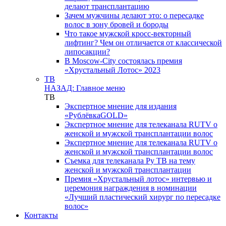
делают трансплантацию
Зачем мужчины делают это: о пересадке
волос в зону бровей и бороды
Что такое мужской кросс-векторный
лифтинг? Чем он отличается от классической
липосакции?
В Moscow-City состоялась премия
«Хрустальный Лотос» 2023
ТВ
НАЗАД: Главное меню
ТВ
Экспертное мнение для издания
«РублёвкаGOLD»
Экспертное мнение для телеканала RUTV о
женской и мужской трансплантации волос
Экспертное мнение для телеканала RUTV о
женской и мужской трансплантации волос
Съемка для телеканала Ру ТВ на тему
женской и мужской трансплантации
Премия «Хрустальный лотос» интервью и
церемония награждения в номинации
«Лучший пластический хирург по пересадке
волос»
Контакты