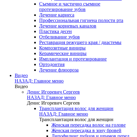
Съемное и частично съемное
протезирование зубов
Лечение кариеса
Профессиональная гигиена полости рта
Лечение корневых каналов
Пластика десен
Отбеливание зубов
Реставрация режущего края / диастемы
Композитные виниры
Керамические виниры
Имплантация и протезирование
Ортодонтия
Лечение флюороза
Видео
НАЗАД: Главное меню
Видео
Денис Игоревич Сергеев
НАЗАД: Главное меню
Денис Игоревич Сергеев
Трансплантация волос для женщин
НАЗАД: Главное меню
Трансплантация волос для женщин
Женская пересадка волос на голове
Женская пересадка в зону бровей
Липофилинг рубцов и шрамов перед