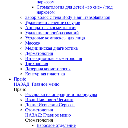
наркозом
Стоматология для детей «во сне» / под
наркозом
Забор волос с тела Body Hair Transplantation
Удаление и лечение сосудов
Аппаратная косметология
Удаление новообразований
Уходовые комплексы для лица
Массаж
Медицинская диагностика
Дерматология
Инъекционная косметология
Трихология
Лазерная косметология
Контурная пластика
Прайс
НАЗАД: Главное меню
Прайс
Рассрочка на операции и процедуры
Иван Павлович Чесалин
Денис Игоревич Сергеев
Стоматология
НАЗАД: Главное меню
Стоматология
Взрослое отделение