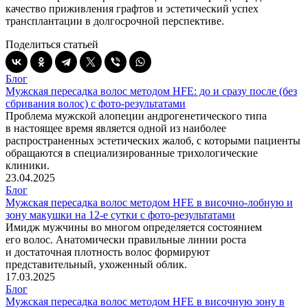
качество приживления графтов и эстетический успех
трансплантации в долгосрочной перспективе.
Поделиться статьей
Блог
Мужская пересадка волос методом HFE: до и сразу после (без
сбривания волос) с фото-результатами
Проблема мужской алопеции андрогенетического типа
в настоящее время является одной из наиболее
распространенных эстетических жалоб, с которыми пациенты
обращаются в специализированные трихологические
клиники.
23.04.2025
Блог
Мужская пересадка волос методом HFE в височно-лобную и
зону макушки на 12-е сутки с фото-результатами
Имидж мужчины во многом определяется состоянием
его волос. Анатомически правильные линии роста
и достаточная плотность волос формируют
представительный, ухоженный облик.
17.03.2025
Блог
Мужская пересадка волос методом HFE в височную зону в