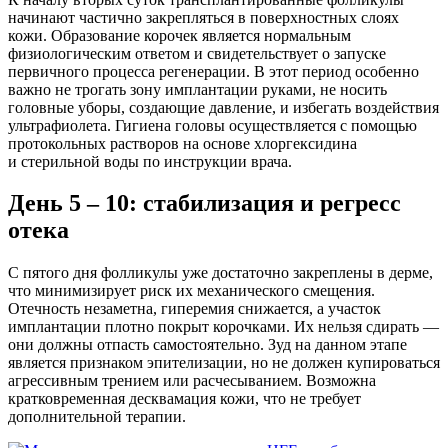
начинают частично закрепляться в поверхностных слоях
кожи. Образование корочек является нормальным
физиологическим ответом и свидетельствует о запуске
первичного процесса регенерации. В этот период особенно
важно не трогать зону имплантации руками, не носить
головные уборы, создающие давление, и избегать воздействия
ультрафиолета. Гигиена головы осуществляется с помощью
протокольных растворов на основе хлоргексидина
и стерильной воды по инструкции врача.
День 5 – 10: стабилизация и регресс
отека
С пятого дня фолликулы уже достаточно закреплены в дерме,
что минимизирует риск их механического смещения.
Отечность незаметна, гиперемия снижается, а участок
имплантации плотно покрыт корочками. Их нельзя сдирать —
они должны отпасть самостоятельно. Зуд на данном этапе
является признаком эпителизации, но не должен купироваться
агрессивным трением или расчесыванием. Возможна
кратковременная десквамация кожи, что не требует
дополнительной терапии.