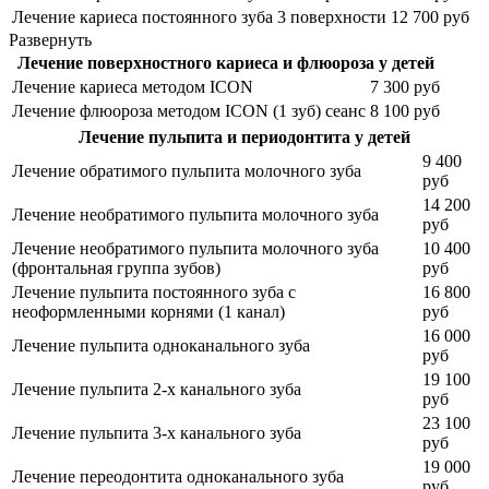
Лечение кариеса постоянного зуба 3 поверхности
12 700 руб
Развернуть
Лечение поверхностного кариеса и флюороза у детей
Лечение кариеса методом ICON
7 300 руб
Лечение флюороза методом ICON (1 зуб) сеанс
8 100 руб
Лечение пульпита и периодонтита у детей
9 400
Лечение обратимого пульпита молочного зуба
руб
14 200
Лечение необратимого пульпита молочного зуба
руб
Лечение необратимого пульпита молочного зуба
10 400
(фронтальная группа зубов)
руб
Лечение пульпита постоянного зуба с
16 800
неоформленными корнями (1 канал)
руб
16 000
Лечение пульпита одноканального зуба
руб
19 100
Лечение пульпита 2-х канального зуба
руб
23 100
Лечение пульпита 3-х канального зуба
руб
19 000
Лечение переодонтита одноканального зуба
руб