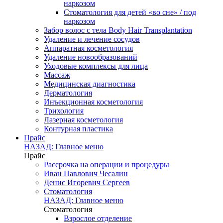
наркозом
Стоматология для детей «во сне» / под
наркозом
Забор волос с тела Body Hair Transplantation
Удаление и лечение сосудов
Аппаратная косметология
Удаление новообразований
Уходовые комплексы для лица
Массаж
Медицинская диагностика
Дерматология
Инъекционная косметология
Трихология
Лазерная косметология
Контурная пластика
Прайс
НАЗАД: Главное меню
Прайс
Рассрочка на операции и процедуры
Иван Павлович Чесалин
Денис Игоревич Сергеев
Стоматология
НАЗАД: Главное меню
Стоматология
Взрослое отделение