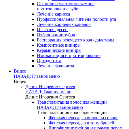
Съемное и частично съемное
протезирование зубов
Лечение кариеса
Профессиональная гигиена полости рта
Лечение корневых каналов
Пластика десен
Отбеливание зубов
Реставрация режущего края / диастемы
Композитные виниры
Керамические виниры
Имплантация и протезирование
Ортодонтия
Лечение флюороза
Видео
НАЗАД: Главное меню
Видео
Денис Игоревич Сергеев
НАЗАД: Главное меню
Денис Игоревич Сергеев
Трансплантация волос для женщин
НАЗАД: Главное меню
Трансплантация волос для женщин
Женская пересадка волос на голове
Женская пересадка в зону бровей
Липофилинг рубцов и шрамов перед