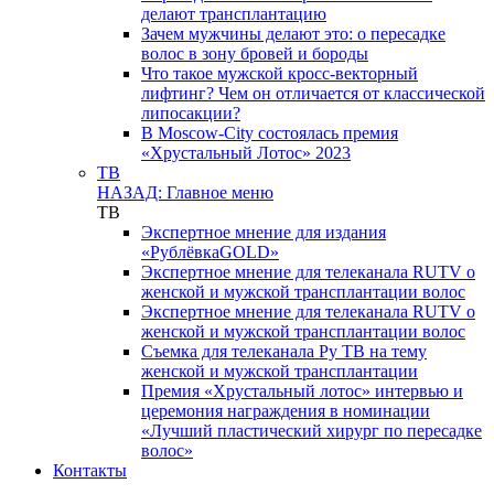
делают трансплантацию
Зачем мужчины делают это: о пересадке
волос в зону бровей и бороды
Что такое мужской кросс-векторный
лифтинг? Чем он отличается от классической
липосакции?
В Moscow-City состоялась премия
«Хрустальный Лотос» 2023
ТВ
НАЗАД: Главное меню
ТВ
Экспертное мнение для издания
«РублёвкаGOLD»
Экспертное мнение для телеканала RUTV о
женской и мужской трансплантации волос
Экспертное мнение для телеканала RUTV о
женской и мужской трансплантации волос
Съемка для телеканала Ру ТВ на тему
женской и мужской трансплантации
Премия «Хрустальный лотос» интервью и
церемония награждения в номинации
«Лучший пластический хирург по пересадке
волос»
Контакты