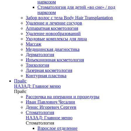
наркозом
Стоматология для детей «во сне» / под
наркозом
Забор волос с тела Body Hair Transplantation
Удаление и лечение сосудов
Аппаратная косметология
Удаление новообразований
Уходовые комплексы для лица
Массаж
Медицинская диагностика
Дерматология
Инъекционная косметология
Трихология
Лазерная косметология
Контурная пластика
Прайс
НАЗАД: Главное меню
Прайс
Рассрочка на операции и процедуры
Иван Павлович Чесалин
Денис Игоревич Сергеев
Стоматология
НАЗАД: Главное меню
Стоматология
Взрослое отделение