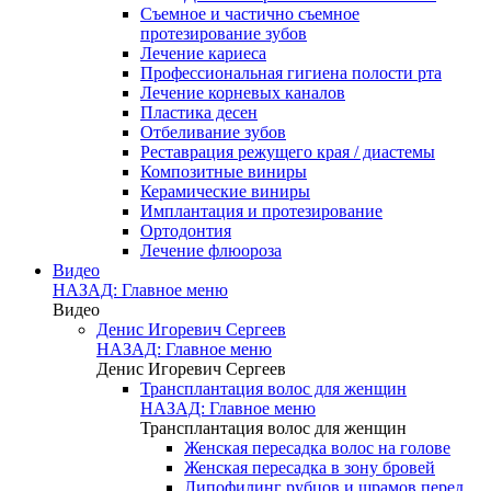
Съемное и частично съемное
протезирование зубов
Лечение кариеса
Профессиональная гигиена полости рта
Лечение корневых каналов
Пластика десен
Отбеливание зубов
Реставрация режущего края / диастемы
Композитные виниры
Керамические виниры
Имплантация и протезирование
Ортодонтия
Лечение флюороза
Видео
НАЗАД: Главное меню
Видео
Денис Игоревич Сергеев
НАЗАД: Главное меню
Денис Игоревич Сергеев
Трансплантация волос для женщин
НАЗАД: Главное меню
Трансплантация волос для женщин
Женская пересадка волос на голове
Женская пересадка в зону бровей
Липофилинг рубцов и шрамов перед