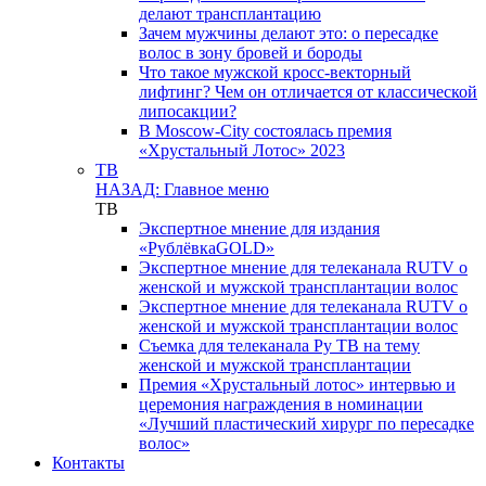
делают трансплантацию
Зачем мужчины делают это: о пересадке
волос в зону бровей и бороды
Что такое мужской кросс-векторный
лифтинг? Чем он отличается от классической
липосакции?
В Moscow-City состоялась премия
«Хрустальный Лотос» 2023
ТВ
НАЗАД: Главное меню
ТВ
Экспертное мнение для издания
«РублёвкаGOLD»
Экспертное мнение для телеканала RUTV о
женской и мужской трансплантации волос
Экспертное мнение для телеканала RUTV о
женской и мужской трансплантации волос
Съемка для телеканала Ру ТВ на тему
женской и мужской трансплантации
Премия «Хрустальный лотос» интервью и
церемония награждения в номинации
«Лучший пластический хирург по пересадке
волос»
Контакты