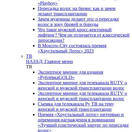
«Playboy»
Пересадка волос на брови: как и зачем
делают трансплантацию
Зачем мужчины делают это: о пересадке
волос в зону бровей и бороды
Что такое мужской кросс-векторный
лифтинг? Чем он отличается от классической
липосакции?
В Moscow-City состоялась премия
«Хрустальный Лотос» 2023
ТВ
НАЗАД: Главное меню
ТВ
Экспертное мнение для издания
«РублёвкаGOLD»
Экспертное мнение для телеканала RUTV о
женской и мужской трансплантации волос
Экспертное мнение для телеканала RUTV о
женской и мужской трансплантации волос
Съемка для телеканала Ру ТВ на тему
женской и мужской трансплантации
Премия «Хрустальный лотос» интервью и
церемония награждения в номинации
«Лучший пластический хирург по пересадке
волос»