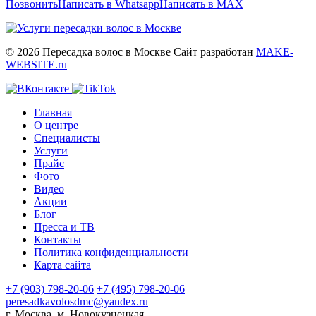
Позвонить
Написать в Whatsapp
Написать в MAX
© 2026 Пересадка волос в Москве
Сайт разработан
MAKE-
WEBSITE.ru
Главная
О центре
Специалисты
Услуги
Прайс
Фото
Видео
Акции
Блог
Пресса и ТВ
Контакты
Политика конфиденциальности
Карта сайта
+7 (903) 798-20-06
+7 (495) 798-20-06
peresadkavolosdmc@yandex.ru
г. Москва, м. Новокузнецкая,