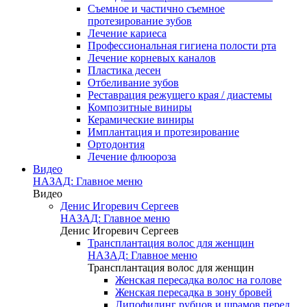
Съемное и частично съемное
протезирование зубов
Лечение кариеса
Профессиональная гигиена полости рта
Лечение корневых каналов
Пластика десен
Отбеливание зубов
Реставрация режущего края / диастемы
Композитные виниры
Керамические виниры
Имплантация и протезирование
Ортодонтия
Лечение флюороза
Видео
НАЗАД: Главное меню
Видео
Денис Игоревич Сергеев
НАЗАД: Главное меню
Денис Игоревич Сергеев
Трансплантация волос для женщин
НАЗАД: Главное меню
Трансплантация волос для женщин
Женская пересадка волос на голове
Женская пересадка в зону бровей
Липофилинг рубцов и шрамов перед