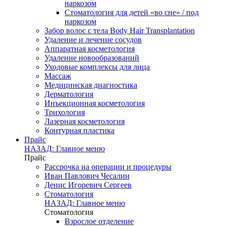
наркозом
Стоматология для детей «во сне» / под
наркозом
Забор волос с тела Body Hair Transplantation
Удаление и лечение сосудов
Аппаратная косметология
Удаление новообразований
Уходовые комплексы для лица
Массаж
Медицинская диагностика
Дерматология
Инъекционная косметология
Трихология
Лазерная косметология
Контурная пластика
Прайс
НАЗАД: Главное меню
Прайс
Рассрочка на операции и процедуры
Иван Павлович Чесалин
Денис Игоревич Сергеев
Стоматология
НАЗАД: Главное меню
Стоматология
Взрослое отделение