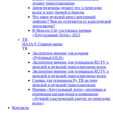
делают трансплантацию
Зачем мужчины делают это: о пересадке
волос в зону бровей и бороды
Что такое мужской кросс-векторный
лифтинг? Чем он отличается от классической
липосакции?
В Moscow-City состоялась премия
«Хрустальный Лотос» 2023
ТВ
НАЗАД: Главное меню
ТВ
Экспертное мнение для издания
«РублёвкаGOLD»
Экспертное мнение для телеканала RUTV о
женской и мужской трансплантации волос
Экспертное мнение для телеканала RUTV о
женской и мужской трансплантации волос
Съемка для телеканала Ру ТВ на тему
женской и мужской трансплантации
Премия «Хрустальный лотос» интервью и
церемония награждения в номинации
«Лучший пластический хирург по пересадке
волос»
Контакты