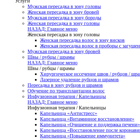
Услуги
Мужская пересадка в зону головы
Женская пересадка в зону бровей
Мужская пересадка в зону бороды
Женская пересадка в зону головы
НАЗАД: Главное меню
Женская пересадка в зону головы
Женская пересадка волос в зону висков
Женская пересадка волос в проборы с загуще
Мужская пересадка в зону бровей
Швы / рубцы / шрамы
НАЗАД: Главное меню
Швы / рубцы / шрамы
Хирургическое иссечение швов / рубцов / шр
Лазерное удаление рубцов и шрамов
Пересадка в зону рубцов и шрамов
Обучение по трансплантации волос
Инфузионная терапия / Капельницы
НАЗАД: Главное меню
Инфузионная терапия / Капельницы
Капельница «Антистресс»
Капельница «Витаминное восстановление»
Капельница «Очищение и поддержка печени»
Капельница «Восстановление после коронав
Капельница «Повышение иммунитета»