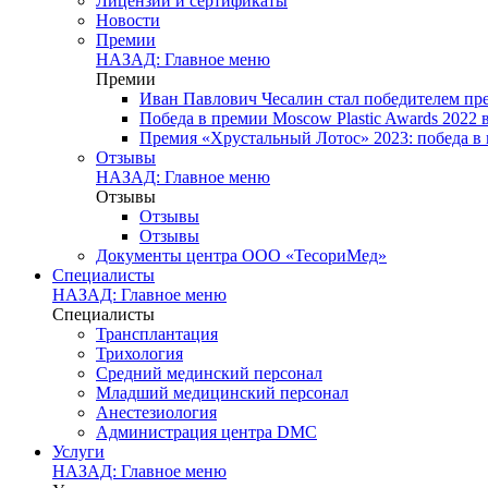
Лицензии и сертификаты
Новости
Премии
НАЗАД: Главное меню
Премии
Иван Павлович Чесалин стал победителем пре
Победа в премии Moscow Plastic Awards 2022
Премия «Хрустальный Лотос» 2023: победа в
Отзывы
НАЗАД: Главное меню
Отзывы
Отзывы
Отзывы
Документы центра ООО «ТесориМед»
Специалисты
НАЗАД: Главное меню
Специалисты
Трансплантация
Трихология
Средний мединский персонал
Младший медицинский персонал
Анестезиология
Администрация центра DMC
Услуги
НАЗАД: Главное меню