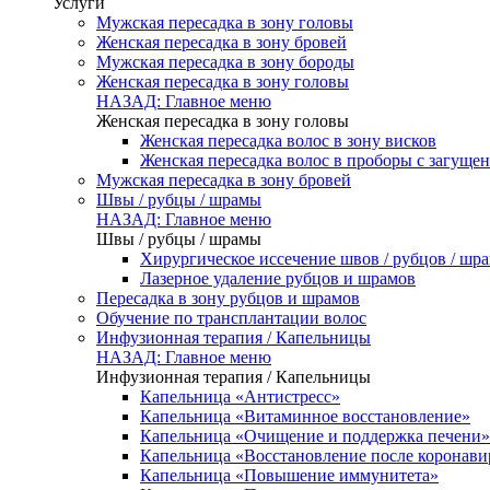
Услуги
Мужская пересадка в зону головы
Женская пересадка в зону бровей
Мужская пересадка в зону бороды
Женская пересадка в зону головы
НАЗАД: Главное меню
Женская пересадка в зону головы
Женская пересадка волос в зону висков
Женская пересадка волос в проборы с загуще
Мужская пересадка в зону бровей
Швы / рубцы / шрамы
НАЗАД: Главное меню
Швы / рубцы / шрамы
Хирургическое иссечение швов / рубцов / шр
Лазерное удаление рубцов и шрамов
Пересадка в зону рубцов и шрамов
Обучение по трансплантации волос
Инфузионная терапия / Капельницы
НАЗАД: Главное меню
Инфузионная терапия / Капельницы
Капельница «Антистресс»
Капельница «Витаминное восстановление»
Капельница «Очищение и поддержка печени»
Капельница «Восстановление после коронав
Капельница «Повышение иммунитета»