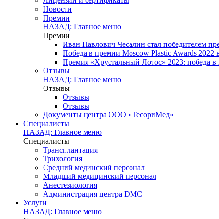
Лицензии и сертификаты
Новости
Премии
НАЗАД: Главное меню
Премии
Иван Павлович Чесалин стал победителем пре
Победа в премии Moscow Plastic Awards 2022
Премия «Хрустальный Лотос» 2023: победа в
Отзывы
НАЗАД: Главное меню
Отзывы
Отзывы
Отзывы
Документы центра ООО «ТесориМед»
Специалисты
НАЗАД: Главное меню
Специалисты
Трансплантация
Трихология
Средний мединский персонал
Младший медицинский персонал
Анестезиология
Администрация центра DMC
Услуги
НАЗАД: Главное меню