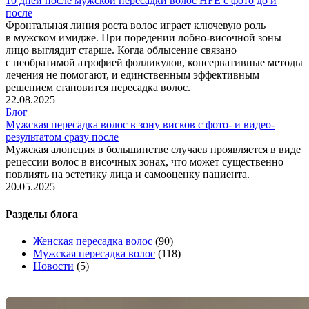
10 дней после мужской пересадки волос HFE с фото до и
после
Фронтальная линия роста волос играет ключевую роль
в мужском имидже. При поредении лобно-височной зоны
лицо выглядит старше. Когда облысение связано
с необратимой атрофией фолликулов, консервативные методы
лечения не помогают, и единственным эффективным
решением становится пересадка волос.
22.08.2025
Блог
Мужская пересадка волос в зону висков с фото- и видео-
результатом сразу после
Мужская алопеция в большинстве случаев проявляется в виде
рецессии волос в височных зонах, что может существенно
повлиять на эстетику лица и самооценку пациента.
20.05.2025
Разделы блога
Женская пересадка волос
(90)
Мужская пересадка волос
(118)
Новости
(5)