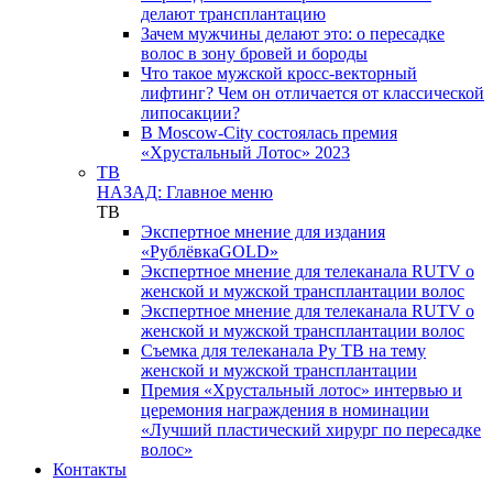
делают трансплантацию
Зачем мужчины делают это: о пересадке
волос в зону бровей и бороды
Что такое мужской кросс-векторный
лифтинг? Чем он отличается от классической
липосакции?
В Moscow-City состоялась премия
«Хрустальный Лотос» 2023
ТВ
НАЗАД: Главное меню
ТВ
Экспертное мнение для издания
«РублёвкаGOLD»
Экспертное мнение для телеканала RUTV о
женской и мужской трансплантации волос
Экспертное мнение для телеканала RUTV о
женской и мужской трансплантации волос
Съемка для телеканала Ру ТВ на тему
женской и мужской трансплантации
Премия «Хрустальный лотос» интервью и
церемония награждения в номинации
«Лучший пластический хирург по пересадке
волос»
Контакты