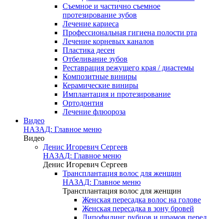
Съемное и частично съемное
протезирование зубов
Лечение кариеса
Профессиональная гигиена полости рта
Лечение корневых каналов
Пластика десен
Отбеливание зубов
Реставрация режущего края / диастемы
Композитные виниры
Керамические виниры
Имплантация и протезирование
Ортодонтия
Лечение флюороза
Видео
НАЗАД: Главное меню
Видео
Денис Игоревич Сергеев
НАЗАД: Главное меню
Денис Игоревич Сергеев
Трансплантация волос для женщин
НАЗАД: Главное меню
Трансплантация волос для женщин
Женская пересадка волос на голове
Женская пересадка в зону бровей
Липофилинг рубцов и шрамов перед