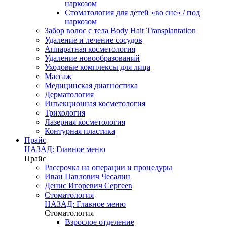
наркозом
Стоматология для детей «во сне» / под
наркозом
Забор волос с тела Body Hair Transplantation
Удаление и лечение сосудов
Аппаратная косметология
Удаление новообразований
Уходовые комплексы для лица
Массаж
Медицинская диагностика
Дерматология
Инъекционная косметология
Трихология
Лазерная косметология
Контурная пластика
Прайс
НАЗАД: Главное меню
Прайс
Рассрочка на операции и процедуры
Иван Павлович Чесалин
Денис Игоревич Сергеев
Стоматология
НАЗАД: Главное меню
Стоматология
Взрослое отделение