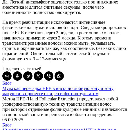
Да. Легкий дискомфорт ощущается только при инъекциях
анестетика и длится считаные секунды, после чего
болезненность полностью блокируется.
На время реабилитации исключаются интенсивные
физические нагрузки и силовой спорт. Следы микропроколов
после FUE исчезают через 2 недели, а рост
«новых
» волос
начинается примерно через 2 месяца. К этому времени
трансплантированные волосы можно мыть, укладывать,
стричь и окрашивать так же, как собственные, без каких-либо
ограничений. Окончательный эстетический результат
формируется к 9 – 12-му месяцу.
Поделиться статьей
Блог
Мужская пересадка HFE в височно-лобную зону и зону
макушки в процессе с видео и фото-результатом
Метод HFE
(Hand
Follicular Extraction) представляет собой
усовершенствованную технику трансплантации волос,
при которой отдельные фолликулярные единицы извлекаются
из донорской зоны и переносятся в области поредения.
05.09.2025
Блог