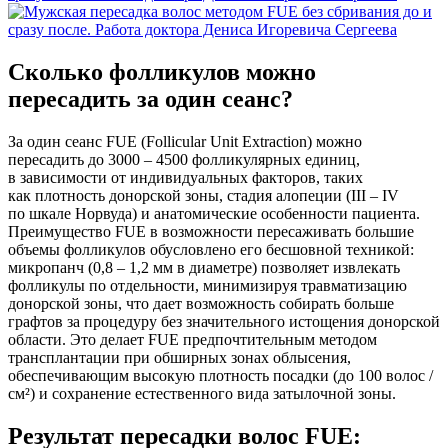
Сколько фолликулов можно
пересадить за один сеанс?
За один сеанс FUE
(Follicular
Unit Extraction) можно
пересадить до 3000 – 4500 фолликулярных единиц,
в зависимости от индивидуальных факторов, таких
как плотность донорской зоны, стадия алопеции
(III
– IV
по шкале Норвуда) и анатомические особенности пациента.
Преимущество FUE в возможности пересаживать большие
объемы фолликулов обусловлено его бесшовной техникой:
микропанч
(0
,8 – 1,2 мм в диаметре) позволяет извлекать
фолликулы по отдельности, минимизируя травматизацию
донорской зоны, что дает возможность собирать больше
графтов за процедуру без значительного истощения донорской
области. Это делает FUE предпочтительным методом
трансплантации при обширных зонах облысения,
обеспечивающим высокую плотность посадки
(до
100 волос /
см²) и сохранение естественного вида затылочной зоны.
Результат пересадки волос FUE: