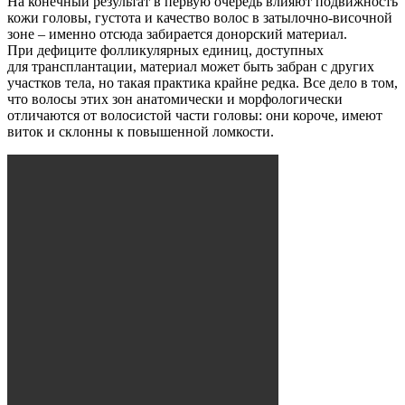
На конечный результат в первую очередь влияют подвижность
кожи головы, густота и качество волос в затылочно-височной
зоне – именно отсюда забирается донорский материал.
При дефиците фолликулярных единиц, доступных
для трансплантации, материал может быть забран с других
участков тела, но такая практика крайне редка. Все дело в том,
что волосы этих зон анатомически и морфологически
отличаются от волосистой части головы: они короче, имеют
виток и склонны к повышенной ломкости.