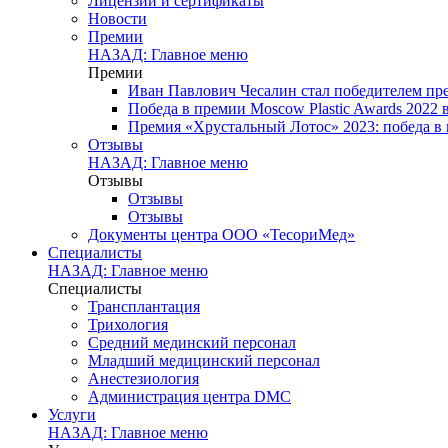
Лицензии и сертификаты
Новости
Премии
НАЗАД: Главное меню
Премии
Иван Павлович Чесалин стал победителем пре
Победа в премии Moscow Plastic Awards 2022
Премия «Хрустальный Лотос» 2023: победа в
Отзывы
НАЗАД: Главное меню
Отзывы
Отзывы
Отзывы
Документы центра ООО «ТесориМед»
Специалисты
НАЗАД: Главное меню
Специалисты
Трансплантация
Трихология
Средний мединский персонал
Младший медицинский персонал
Анестезиология
Администрация центра DMC
Услуги
НАЗАД: Главное меню