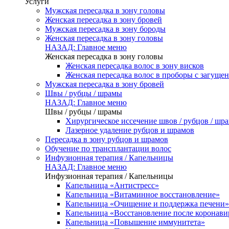
Услуги
Мужская пересадка в зону головы
Женская пересадка в зону бровей
Мужская пересадка в зону бороды
Женская пересадка в зону головы
НАЗАД: Главное меню
Женская пересадка в зону головы
Женская пересадка волос в зону висков
Женская пересадка волос в проборы с загуще
Мужская пересадка в зону бровей
Швы / рубцы / шрамы
НАЗАД: Главное меню
Швы / рубцы / шрамы
Хирургическое иссечение швов / рубцов / шр
Лазерное удаление рубцов и шрамов
Пересадка в зону рубцов и шрамов
Обучение по трансплантации волос
Инфузионная терапия / Капельницы
НАЗАД: Главное меню
Инфузионная терапия / Капельницы
Капельница «Антистресс»
Капельница «Витаминное восстановление»
Капельница «Очищение и поддержка печени»
Капельница «Восстановление после коронав
Капельница «Повышение иммунитета»