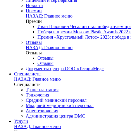
Лицензии и сертификаты
Новости
Премии
НАЗАД: Главное меню
Премии
Иван Павлович Чесалин стал победителем пре
Победа в премии Moscow Plastic Awards 2022
Премия «Хрустальный Лотос» 2023: победа в
Отзывы
НАЗАД: Главное меню
Отзывы
Отзывы
Отзывы
Документы центра ООО «ТесориМед»
Специалисты
НАЗАД: Главное меню
Специалисты
Трансплантация
Трихология
Средний мединский персонал
Младший медицинский персонал
Анестезиология
Администрация центра DMC
Услуги
НАЗАД: Главное меню