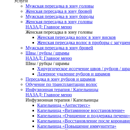
Услуги
Мужская пересадка в зону головы
Женская пересадка в зону бровей
Мужская пересадка в зону бороды
Женская пересадка в зону головы
НАЗАД: Главное меню
Женская пересадка в зону головы
Женская пересадка волос в зону висков
Женская пересадка волос в проборы с загуще
Мужская пересадка в зону бровей
Швы / рубцы / шрамы
НАЗАД: Главное меню
Швы / рубцы / шрамы
Хирургическое иссечение швов / рубцов / шр
Лазерное удаление рубцов и шрамов
Пересадка в зону рубцов и шрамов
Обучение по трансплантации волос
Инфузионная терапия / Капельницы
НАЗАД: Главное меню
Инфузионная терапия / Капельницы
Капельница «Антистресс»
Капельница «Витаминное восстановление»
Капельница «Очищение и поддержка печени»
Капельница «Восстановление после коронав
Капельница «Повышение иммунитета»